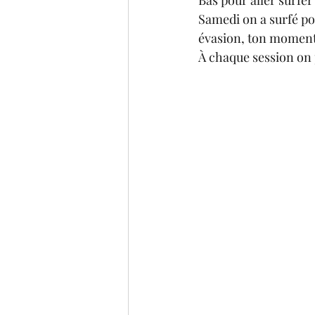
Samedi on a surfé pour
évasion, ton moment d
À chaque session on p