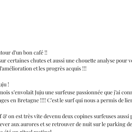
tour d’un bon café !! 
ur certaines chutes et aussi une chouette analyse pour vo
d’amélioration et les progrès acquis !!! 
ju !
1 mois s’envolait Juju une surfeuse passionnée que j’ai con
ages en Bretagne !!!! C’est le surf qui nous a permis de li
urf & on est très vite devenu deux copines surfeuses aussi
e lever aux aurores et se retrouver de nuit sur le parking d
a été un rituel matinal. 