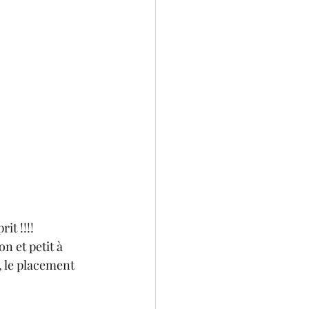
it !!!! 
 et petit à 
, le placement 