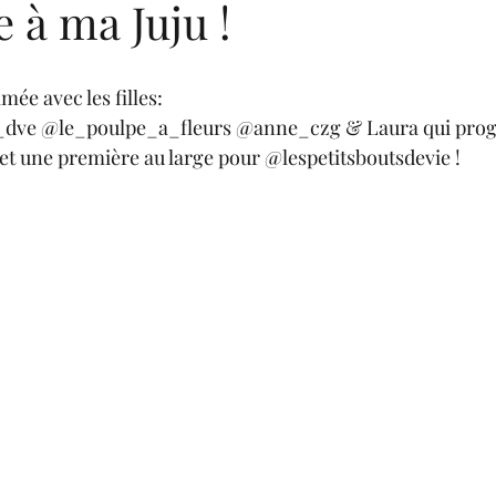
à ma Juju !
lmée avec les filles:
_dve @le_poulpe_a_fleurs @anne_czg & Laura qui progr
et une première au large pour @lespetitsboutsdevie !