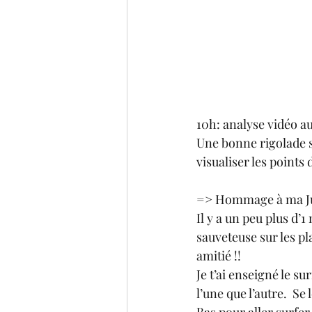
10h: analyse vidéo au
Une bonne rigolade s
visualiser les points 
=> Hommage à ma Ju
Il y a un peu plus d’
sauveteuse sur les pl
amitié !!
Je t’ai enseigné le s
l’une que l’autre.  S
Bas pour aller surfer 