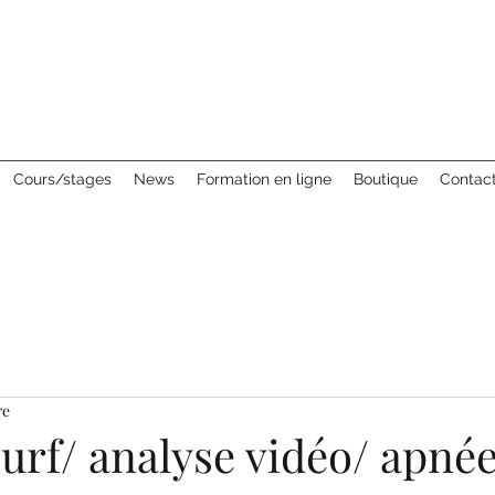
Cours/stages
News
Formation en ligne
Boutique
Contac
re
urf/ analyse vidéo/ apné