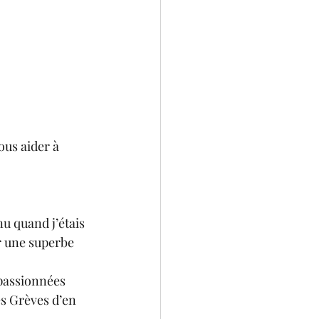
us aider à 
nu quand j’étais 
er une superbe 
 passionnées 
es Grèves d’en 