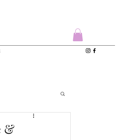
t
e &