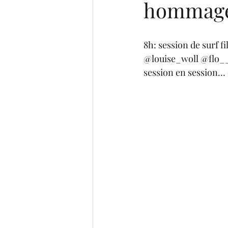
hommage 
8h: session de surf fi
@louise_woll @flo_
session en session… 