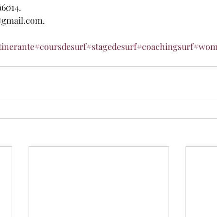
96014.
gmail.com.
tinerante
#coursdesurf
#stagedesurf
#coachingsurf
#wom