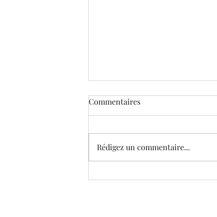
Commentaires
Rédigez un commentaire...
SORTIE OFFICIELLE DU
DOCUMENTAIRE"LES FILLES
DE L'AUBE".