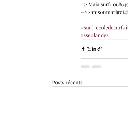
=> Maia surf/ 06864
=> samsonmarigot@
#surf
#ecoledesurf
#i
osse
#landes
Posts récents