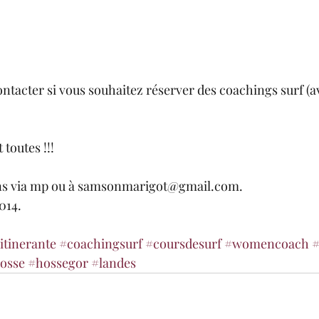
ontacter si vous souhaitez réserver des coachings surf (a
 toutes !!! 
ons via mp ou à samsonmarigot@gmail.com. 
014. 
itinerante
#coachingsurf
#coursdesurf
#womencoach
#
osse
#hossegor
#landes