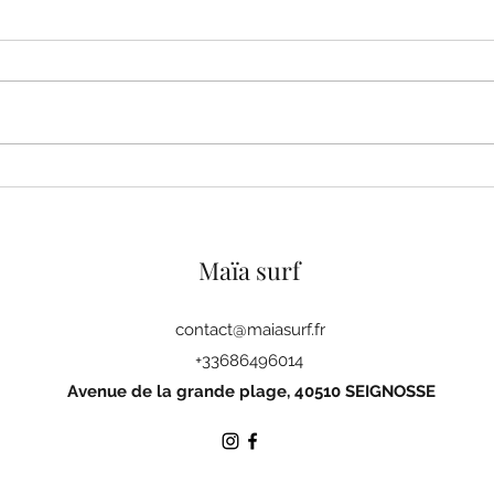
Des cadeaux pour célébrer le
Bien
mois de juin.
mois 
prof
Maïa surf
contact@maiasurf.fr
+33686496014
Avenue de la grande plage, 40510 SEIGNOSSE