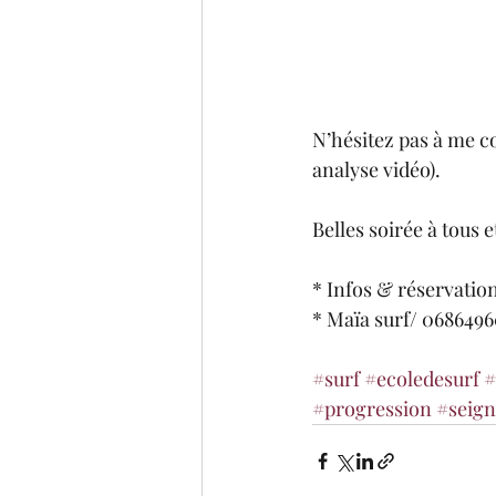
N’hésitez pas à me c
analyse vidéo).
Belles soirée à tous et
* Infos & réservati
* Maïa surf/ 0686496
#surf
#ecoledesurf
#
#progression
#seign