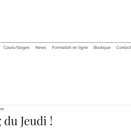
Cours/stages
News
Formation en ligne
Boutique
Contac
ure
du Jeudi !