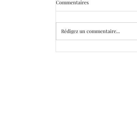
Commentaires
Rédigez un commentaire...
SORTIE OFFICIELLE DU
DOCUMENTAIRE"LES FILLES
DE L'AUBE".