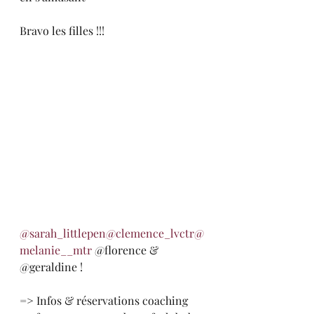
Bravo les filles !!!
@sarah_littlepen
@clemence_lvctr
@
melanie__mtr
 @florence & 
@geraldine !
=> Infos & réservations coaching 