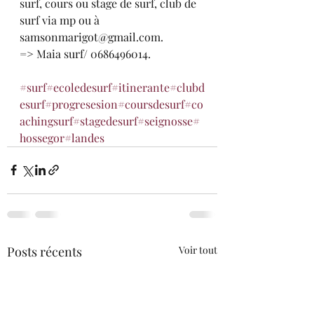
surf, cours ou stage de surf, club de 
surf via mp ou à 
samsonmarigot@gmail.com.
=> Maia surf/ 0686496014.
#surf
#ecoledesurf
#itinerante
#clubd
esurf
#progresesion
#coursdesurf
#co
achingsurf
#stagedesurf
#seignosse
#
hossegor
#landes
Posts récents
Voir tout