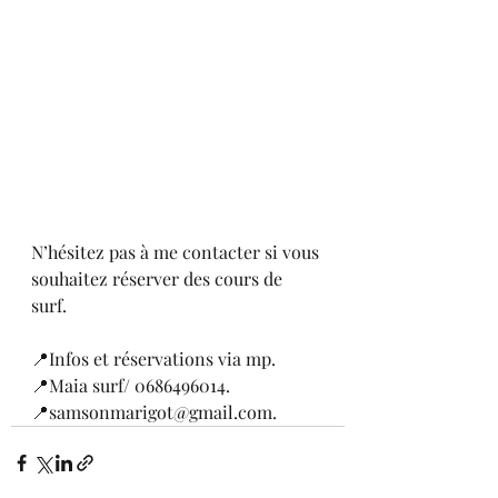
N’hésitez pas à me contacter si vous 
souhaitez réserver des cours de 
surf. 
📍Infos et réservations via mp. 
📍Maia surf/ 0686496014. 
📍samsonmarigot@gmail.com. 