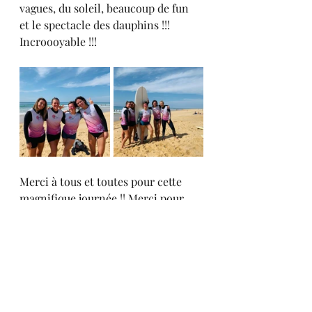
vagues, du soleil, beaucoup de fun 
et le spectacle des dauphins !!! 
Incroooyable !!! 
Merci à tous et toutes pour cette 
magnifique journée !! Merci pour 
votre belle énergie !!!
Rendez-vous demain pour des 
nouvelles aventures !!! 
=> Infos et réservations via mp. 
=> Maia surf/ 0686496014. 