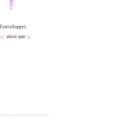
l'enveloppe).
be"
ainsi que
la